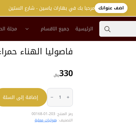
مرحبا بك في بهارات ياسين - شارع الستين
اضف عنوانك
Search
الرئيسية
جميع الاقسام
مجلة الص
for:
فاصوليا الهناء حمراء 400ج
330
﷼
كمية
فاصوليا
إضافة إلى السلة
الهناء
حمراء
400جم
رمز المنتج:
203-01-00168
التصنيف:
بقوليات معلبة