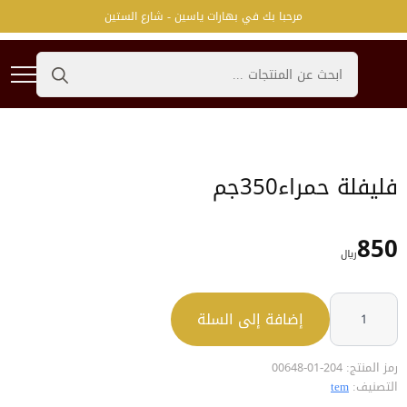
مرحبا بك في بهارات ياسين - شارع الستين
Search
for:
فليفلة حمراء350جم
850
﷼
كمية
فليفلة
إضافة إلى السلة
حمراء350جم
رمز المنتج:
204-01-00648
التصنيف:
tem