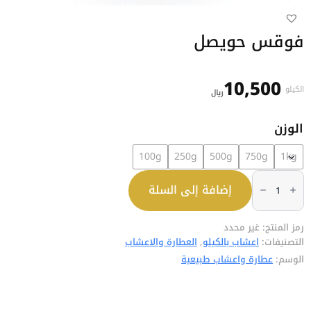
فوقس حويصل
10,500
الكيلو
﷼
الوزن
100g
250g
500g
750g
1kg
كمية
فوقس
إضافة إلى السلة
حويصل
رمز المنتج:
غير محدد
التصنيفات:
اعشاب بالكيلو
,
العطارة والاعشاب
الوسم:
عطارة واعشاب طبيعية