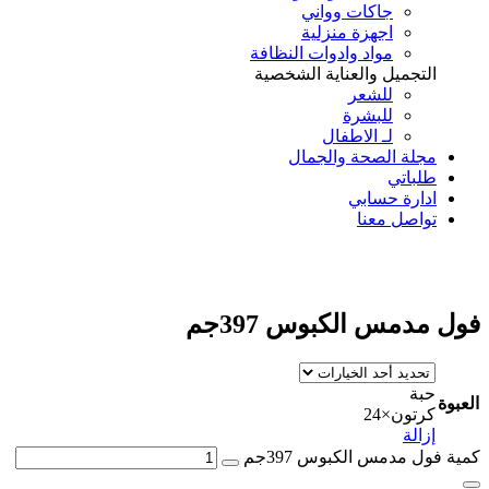
جاكات وواني
اجهزة منزلية
مواد وادوات النظافة
التجميل والعناية الشخصية
للشعر
للبشرة
لـ الاطفال
مجلة الصحة والجمال
طلباتي
ادارة حسابي
تواصل معنا
Add to Wishlist
فول مدمس الكبوس 397جم
حبة
العبوة
كرتون×24
إزالة
كمية فول مدمس الكبوس 397جم