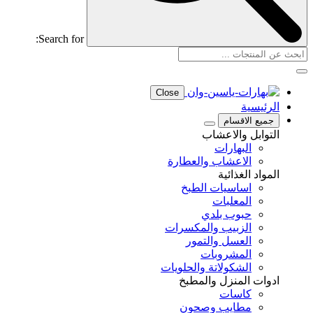
Search for:
Close
الرئيسية
جميع الاقسام
التوابل والاعشاب
البهارات
الاعشاب والعطارة
المواد الغذائية
اساسيات الطبخ
المعلبات
حبوب بلدي
الزبيب والمكسرات
العسل والتمور
المشروبات
الشكولاتة والحلويات
ادوات المنزل والمطبخ
كاسات
مطايب وصحون