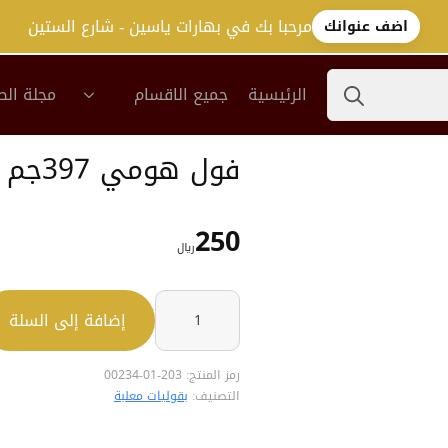
مرحبا بك في بهارات ياسين - شارع الستين
اضف عنوانك
Search
الرئيسية
جميع الاقسام
مجلة الص
for:
فول هومي 397جم
250
﷼
كمية
فول
إضافة إلى السلة
هومي
397جم
رمز المنتج:
203-01-00234
التصنيف:
بقوليات معلبة