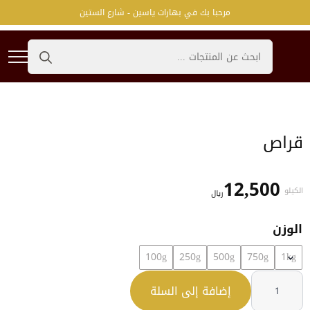
مرحبا بك في بهارات ياسين - شارع الستين
Search
for:
قراص
12,500
الكيلو
﷼
الوزن
100g
250g
500g
750g
1kg
كمية
قراص
إضافة إلى السلة