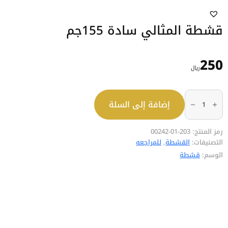
قشطة المثالي سادة 155جم
250
﷼
كمية
قشطة
إضافة إلى السلة
المثالي
سادة
155جم
رمز المنتج:
203-01-00242
التصنيفات:
القشطة
,
للمراجعه
الوسم:
قشطة