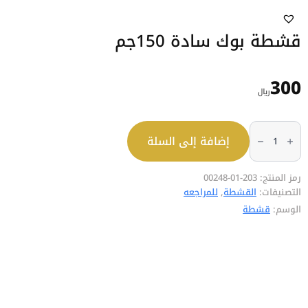
قشطة بوك سادة 150جم
300
﷼
كمية
قشطة
إضافة إلى السلة
بوك
سادة
150جم
رمز المنتج:
203-01-00248
التصنيفات:
القشطة
,
للمراجعه
الوسم:
قشطة