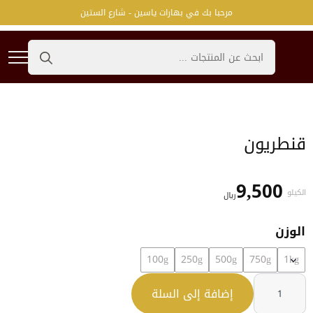
مرحبا بك في بهارات ياسين - شارع الستين
Search
for:
قنطريون
9,500
الكيلو
﷼
الوزن
100g
250g
500g
750g
1kg
كمية
قنطريون
إضافة إلى السلة