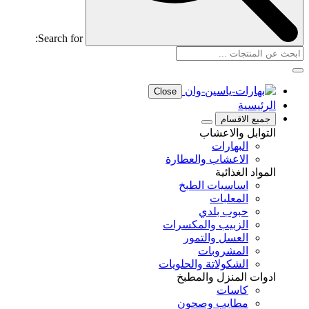
Search for:
Close
الرئيسية
جميع الاقسام
التوابل والاعشاب
البهارات
الاعشاب والعطارة
المواد الغذائية
اساسيات الطبخ
المعلبات
حبوب بلدي
الزبيب والمكسرات
العسل والتمور
المشروبات
الشكولاتة والحلويات
ادوات المنزل والمطبخ
كاسات
مطايب وصحون