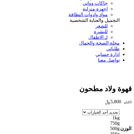
جاكات وواني
اجهزة منزلية
مواد وادوات النظافة
التجميل والعناية الشخصية
للشعر
للبشرة
لـ الاطفال
مجلة الصحة والجمال
طلباتي
ادارة حسابي
تواصل معنا
Add to Wishlist
قهوة ولاد مطحون
5,800
﷼
الكيلو
1kg
750g
الوزن
500g
250g