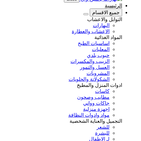
الرئيسية
جميع الاقسام
التوابل والاعشاب
البهارات
الاعشاب والعطارة
المواد الغذائية
اساسيات الطبخ
المعلبات
حبوب بلدي
الزبيب والمكسرات
العسل والتمور
المشروبات
الشكولاتة والحلويات
ادوات المنزل والمطبخ
كاسات
مطايب وصحون
جاكات وواني
اجهزة منزلية
مواد وادوات النظافة
التجميل والعناية الشخصية
للشعر
للبشرة
لـ الاطفال