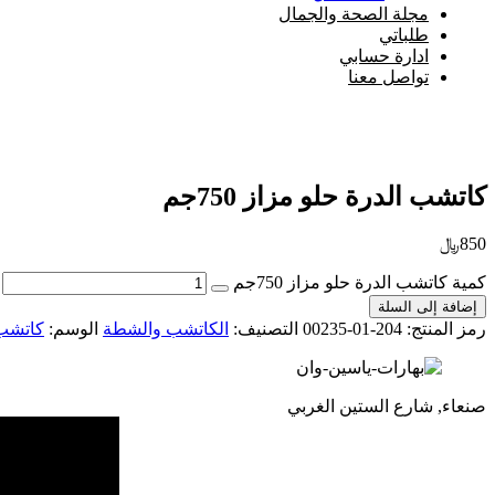
مجلة الصحة والجمال
طلباتي
ادارة حسابي
تواصل معنا
Add to Wishlist
كاتشب الدرة حلو مزاز 750جم
850
﷼
كمية كاتشب الدرة حلو مزاز 750جم
إضافة إلى السلة
رمز المنتج:
204-01-00235
التصنيف:
الكاتشب والشطة
الوسم:
كاتشب
صنعاء, شارع الستين الغربي