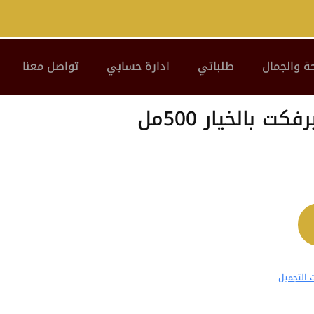
ة والجمال
طلباتي
ادارة حسابي
تواصل معنا
 بالخيار 500مل
التجميل