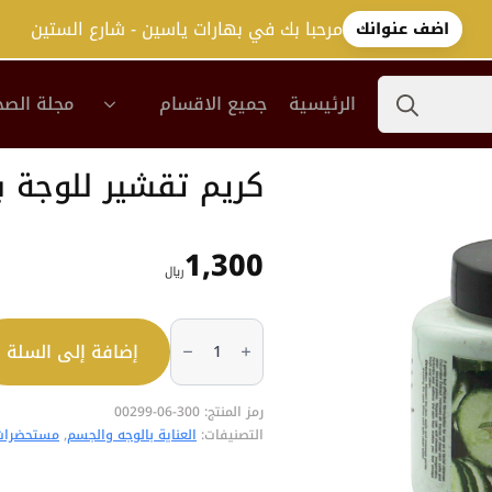
مرحبا بك في بهارات ياسين - شارع الستين
اضف عنوانك
Search
الرئيسية
جميع الاقسام
مجلة الصح
for:
كريم تقشير للوجة برفكت
1,300
﷼
كمية
كريم
إضافة إلى السلة
تقشير
للوجة
برفكت
بالخيار
رمز المنتج:
300-06-00299
500مل
التصنيفات:
العناية بالوجه والجسم
,
مستحضرات 