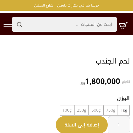
مرحبا بك في بهارات ياسين - شارع الستين
Search
for:
لحم الجندب
1,800,000
الكيلو
﷼
الوزن
100g
250g
500g
750g
1kg
كمية
لحم
إضافة إلى السلة
الجندب