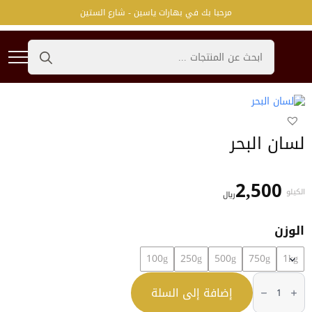
مرحبا بك في بهارات ياسين - شارع الستين
Search
for:
لسان البحر
2,500
الكيلو
﷼
الوزن
100g
250g
500g
750g
1kg
كمية
لسان
إضافة إلى السلة
البحر