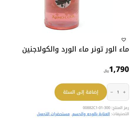
ماء الور تونر ماء الورد والكولاجنين
1,790
﷼
كمية
ماء
إضافة إلى السلة
الور
تونر
ماء
الورد
رمز المنتج:
والكولاجنين
300-01-00882C1
التصنيفات:
العناية بالوجه والجسم
,
مستحضرات التجميل