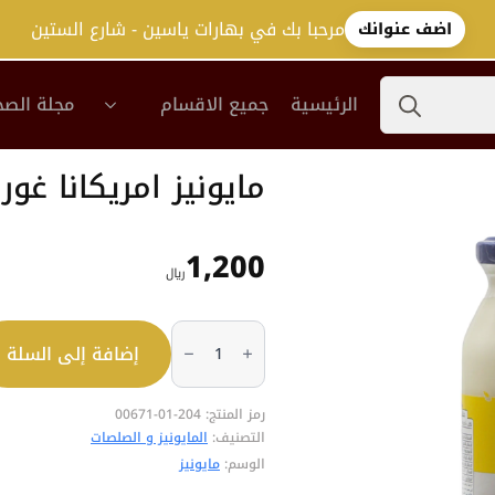
مرحبا بك في بهارات ياسين - شارع الستين
اضف عنوانك
Search
الرئيسية
جميع الاقسام
مجلة الصح
for:
مايونيز امريكانا غورمت 3
1,200
﷼
كمية
مايونيز
إضافة إلى السلة
امريكانا
غورمت
473جم
رمز المنتج:
204-01-00671
التصنيف:
المايونيز و الصلصات
الوسم:
مايونيز