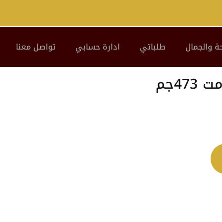
ة والجمال
طلباتي
ادارة حسابي
تواصل معنا
47جم