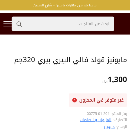
مرحبا بك في بهارات ياسين - شارع الستين
Search
for:
مايونيز قولد فالي البيري بيري 320جم
1,300
﷼
غير متوفر في المخزون
رمز المنتج:
204-01-00775
التصنيف:
المايونيز و الصلصات
الوسم:
مايونيز