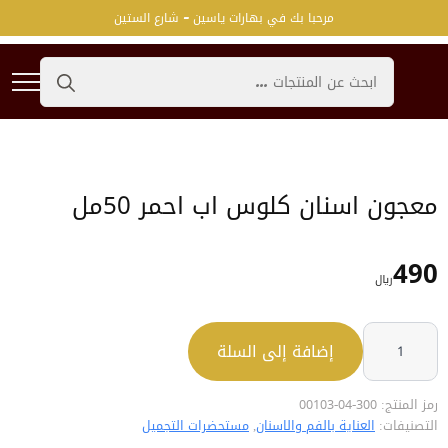
مرحبا بك في بهارات ياسين - شارع الستين
Search
for:
معجون اسنان كلوس اب احمر 50مل
490
﷼
كمية
معجون
إضافة إلى السلة
اسنان
كلوس
اب
احمر
50مل
رمز المنتج:
300-04-00103
التصنيفات:
العناية بالفم والاسنان
,
مستحضرات التجميل