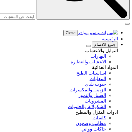
Close
الرئيسية
جميع الاقسام
التوابل والاعشاب
البهارات
الاعشاب والعطارة
المواد الغذائية
اساسيات الطبخ
المعلبات
حبوب بلدي
الزبيب والمكسرات
العسل والتمور
المشروبات
الشكولاتة والحلويات
ادوات المنزل والمطبخ
كاسات
مطايب وصحون
جاكات وواني