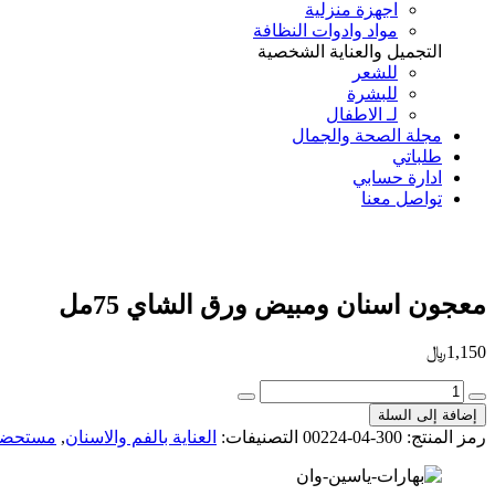
اجهزة منزلية
مواد وادوات النظافة
التجميل والعناية الشخصية
للشعر
للبشرة
لـ الاطفال
مجلة الصحة والجمال
طلباتي
ادارة حسابي
تواصل معنا
Add to Wishlist
معجون اسنان ومبيض ورق الشاي 75مل
1,150
﷼
كمية
معجون
إضافة إلى السلة
اسنان
رمز المنتج:
300-04-00224
التصنيفات:
العناية بالفم والاسنان
,
مستحضرا
ومبيض
ورق
الشاي