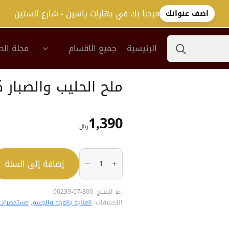
مرحبا بك في بهارات ياسين - شارع الستين
اضف عنوانك
Search
الرئيسية
جميع الاقسام
مجلة الص
for:
ملح الحليب والصبار كاترين
1,390
﷼
كمية
ملح
إضافة إلى السلة
الحليب
والصبار
كاترينا
650جم
رمز المنتج:
300-07-00239
التصنيفات:
العناية بالوجه والجسم
,
مستحضرات 