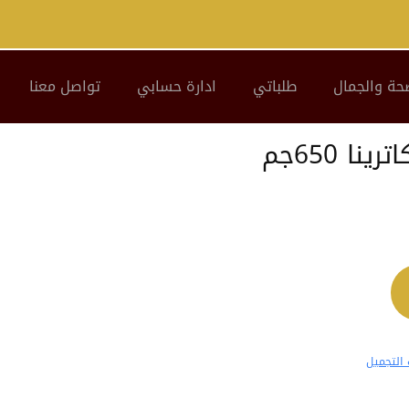
حة والجمال
طلباتي
ادارة حسابي
تواصل معنا
ا 650جم
التجميل