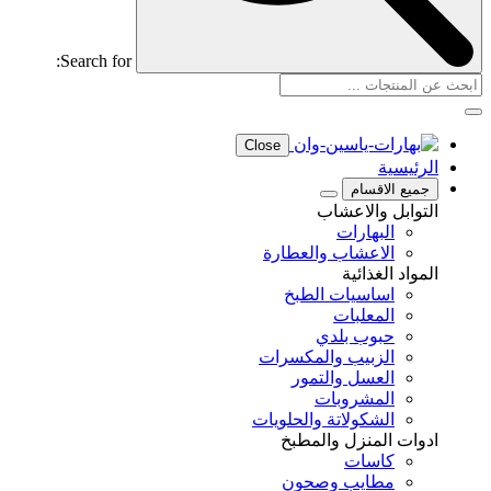
Search for:
Close
الرئيسية
جميع الاقسام
التوابل والاعشاب
البهارات
الاعشاب والعطارة
المواد الغذائية
اساسيات الطبخ
المعلبات
حبوب بلدي
الزبيب والمكسرات
العسل والتمور
المشروبات
الشكولاتة والحلويات
ادوات المنزل والمطبخ
كاسات
مطايب وصحون