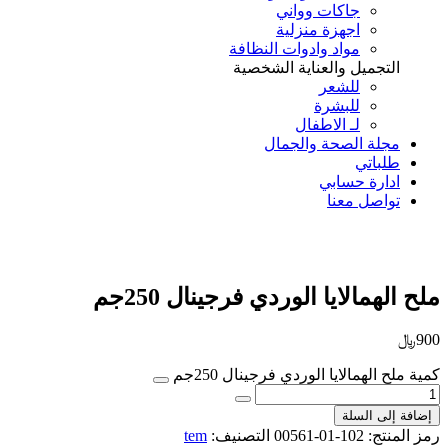
جاكات وواني
اجهزة منزلية
مواد وادوات النظافة
التجميل والعناية الشخصية
للشعر
للبشرة
لـ الاطفال
مجلة الصحة والجمال
طلباتي
ادارة حسابي
تواصل معنا
Add to Wishlist
ملح الهمالايا الوردي فرجينال 250جم
900
﷼
كمية ملح الهمالايا الوردي فرجينال 250جم
إضافة إلى السلة
رمز المنتج:
102-01-00561
التصنيف:
tem