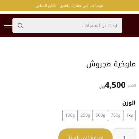
مرحبا بك في بهارات ياسين - شارع الستين
Search
for:
ملوخية مجروش
4,500
الكيلو
﷼
الوزن
100g
250g
500g
750g
1kg
كمية
ملوخية
إضافة إلى السلة
مجروش