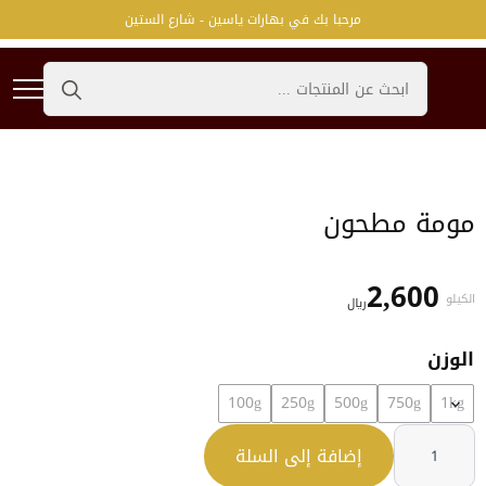
مرحبا بك في بهارات ياسين - شارع الستين
Search
for:
مومة مطحون
2,600
الكيلو
﷼
الوزن
100g
250g
500g
750g
1kg
كمية
مومة
إضافة إلى السلة
مطحون