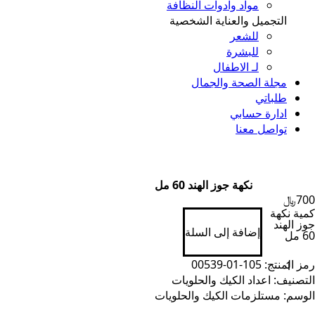
مواد وادوات النظافة
التجميل والعناية الشخصية
للشعر
للبشرة
لـ الاطفال
مجلة الصحة والجمال
طلباتي
ادارة حسابي
تواصل معنا
نكهة جوز الهند 60 مل
700
﷼
كمية نكهة
جوز الهند
إضافة إلى السلة
60 مل
رمز المنتج:
105-01-00539
التصنيف:
اعداد الكيك والحلويات
الوسم:
مستلزمات الكيك والحلويات