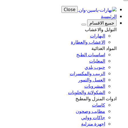
Close
الرئيسية
جميع الاقسام
التوابل والاعشاب
البهارات
الاعشاب والعطارة
المواد الغذائية
اساسيات الطبخ
المعلبات
حبوب بلدي
الزبيب والمكسرات
العسل والتمور
المشروبات
الشكولاتة والحلويات
ادوات المنزل والمطبخ
كاسات
مطايب وصحون
جاكات وواني
اجهزة منزلية