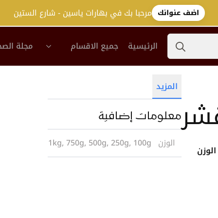
مرحبا بك في بهارات ياسين - شارع الستين
اضف عنوانك
Search
الرئيسية
جميع الاقسام
مجلة الصح
for:
المزيد
شر
معلومات إضافية
الوزن
1kg, 750g, 500g, 250g, 100g
الوزن