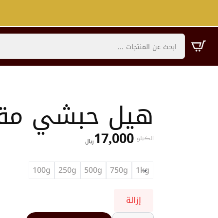
هيل حبشي مق
17,000
الكيلو
﷼
100g
250g
500g
750g
1kg
إزالة
كمية