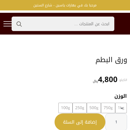
مرحبا بك في بهارات ياسين - شارع الستين
Search
for:
ورق البطم
4,800
الكيلو
﷼
الوزن
100g
250g
500g
750g
1kg
كمية
ورق
إضافة إلى السلة
البطم