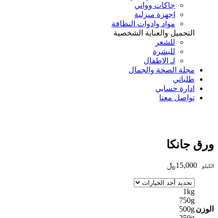
جاكات وواني
اجهزة منزلية
مواد وادوات النظافة
التجميل والعناية الشخصية
للشعر
للبشرة
لـ الاطفال
مجلة الصحة والجمال
طلباتي
ادارة حسابي
تواصل معنا
Add to Wishlist
ورق جانكا
15,000
﷼
الكيلو
1kg
750g
الوزن
500g
250g