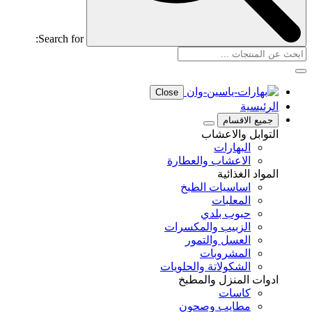
Search for:
Close
الرئيسية
جميع الاقسام
التوابل والاعشاب
البهارات
الاعشاب والعطارة
المواد الغذائية
اساسيات الطبخ
المعلبات
حبوب بلدي
الزبيب والمكسرات
العسل والتمور
المشروبات
الشكولاتة والحلويات
ادوات المنزل والمطبخ
كاسات
مطايب وصحون