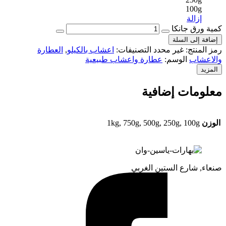
100g
إزالة
كمية ورق جانكا
إضافة إلى السلة
رمز المنتج:
غير محدد
التصنيفات:
اعشاب بالكيلو
,
العطارة
والاعشاب
الوسم:
عطارة واعشاب طبيعية
المزيد
معلومات إضافية
الوزن
1kg, 750g, 500g, 250g, 100g
صنعاء, شارع الستين الغربي