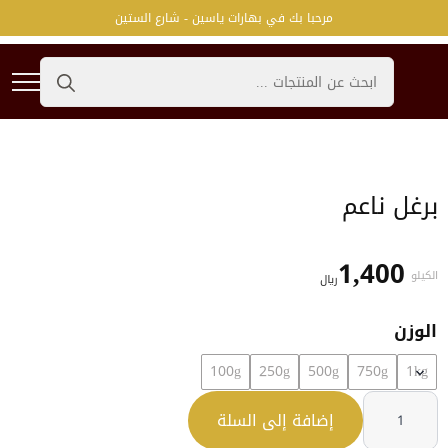
مرحبا بك في بهارات ياسين - شارع الستين
Search
for:
برغل ناعم
1,400
الكيلو
﷼
الوزن
100g
250g
500g
750g
1kg
كمية
برغل
إضافة إلى السلة
ناعم