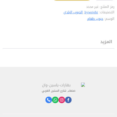
رمز المنتج:
غير محدد
التصنيفات:
byweight
,
الحبوب البلدي
الوسم:
حبوب طعام
المزيد
صنعاء, شارع الستين الغربي