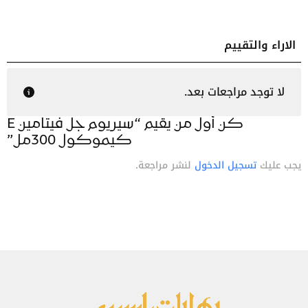
الاراء والتقييم
المراجعات
لا توجد مراجعات بعد.
كن أول من يقيم “سيريوم جل فيتامين E
كيموكول 300مل”
يجب عليك
تسجيل الدخول
لنشر مراجعة.