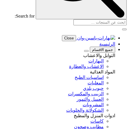
Search for:
Close
الرئيسية
جميع الاقسام
التوابل والاعشاب
البهارات
الاعشاب والعطارة
المواد الغذائية
اساسيات الطبخ
المعلبات
حبوب بلدي
الزبيب والمكسرات
العسل والتمور
المشروبات
الشكولاتة والحلويات
ادوات المنزل والمطبخ
كاسات
مطايب وصحون