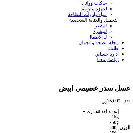
جاكات وواني
اجهزة منزلية
مواد وادوات النظافة
التجميل والعناية الشخصية
للشعر
للبشرة
لـ الاطفال
مجلة الصحة والجمال
طلباتي
ادارة حسابي
تواصل معنا
Add to Wishlist
عسل سدر عصيمي ابيض
35,000
﷼
الكيلو
1kg
750g
الوزن
500g
250g