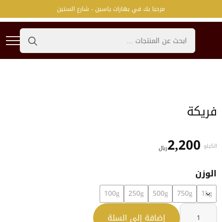
مرحبا بك في بهارات ياسين - شارع الستين
Search
for:
فريكة
2,200
الكيلو
﷼
الوزن
100g
250g
500g
750g
1kg
كمية
فريكة
إضافة إلى السلة