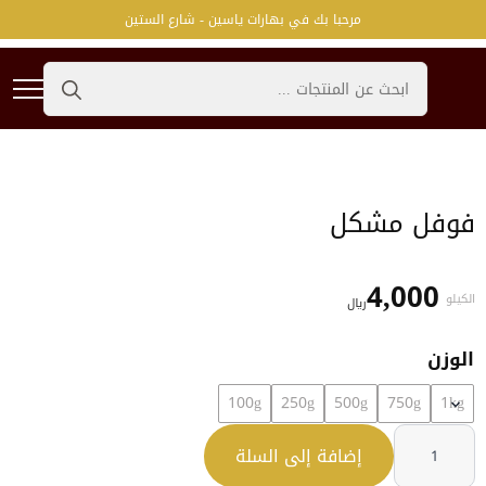
مرحبا بك في بهارات ياسين - شارع الستين
Search
for:
فوفل مشكل
4,000
الكيلو
﷼
الوزن
100g
250g
500g
750g
1kg
كمية
فوفل
إضافة إلى السلة
مشكل