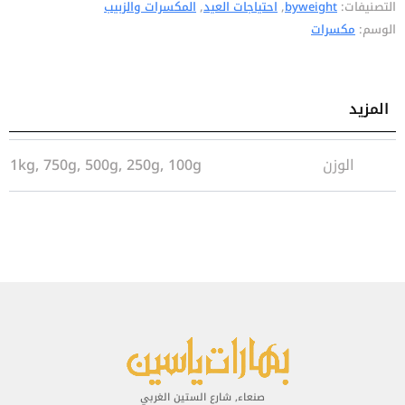
التصنيفات:
byweight
,
احتياجات العيد
,
المكسرات والزبيب
الوسم:
مكسرات
المزيد
معلومات إضافية
الوزن
1kg, 750g, 500g, 250g, 100g
صنعاء, شارع الستين الغربي