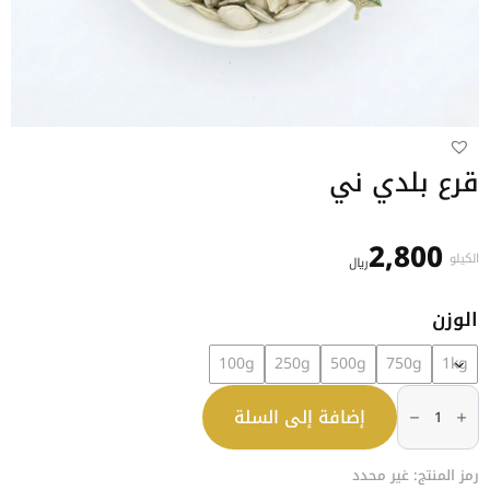
قرع بلدي ني
2,800
الكيلو
﷼
الوزن
100g
250g
500g
750g
1kg
كمية
قرع
إضافة إلى السلة
بلدي
ني
رمز المنتج:
غير محدد