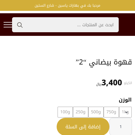
مرحبا بك في بهارات ياسين - شارع الستين
Search
for:
قهوة بيضاني “2”
3,400
الكيلو
﷼
الوزن
100g
250g
500g
750g
1kg
كمية
قهوة
إضافة إلى السلة
بيضاني
"2"